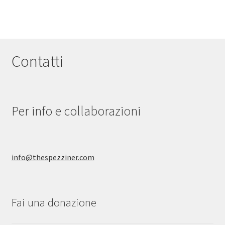
più
a
varianti.
69,00 €
Le
opzioni
possono
Contatti
essere
scelte
nella
pagina
Per info e collaborazioni
del
prodotto
info@thespezziner.com
Fai una donazione