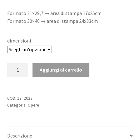
Formato 21×29,7 → area di stampa 17x25cm
Formato 30×40 → area di stampa 24x33cm
dimensioni
The
Aggiungi al carrello
Spezziner
Numero
17
Aldo
COD:
17_2023
Categoria:
Opere
Righetti
quantità
Descrizione