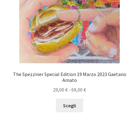
The Spezziner Special Edition 19 Marzo 2023 Gaetano
Amato
Fascia
29,00
€
-
69,00
€
di
Questo
prezzo:
Scegli
prodotto
da
ha
29,00 €
più
a
varianti.
69,00 €