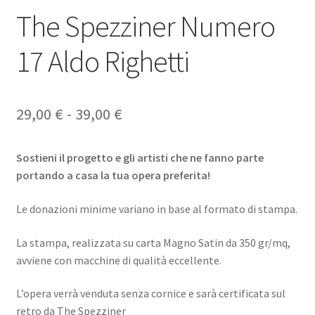
The Spezziner Numero
17 Aldo Righetti
Fascia
29,00
€
-
39,00
€
di
Sostieni il progetto e gli artisti che ne fanno parte
prezzo:
portando a casa la tua opera preferita!
da
Le donazioni minime variano in base al formato di stampa.
29,00 €
a
La stampa, realizzata su carta Magno Satin da 350 gr/mq,
avviene con macchine di qualità eccellente.
39,00 €
L’opera verrà venduta senza cornice e sarà certificata sul
retro da The Spezziner