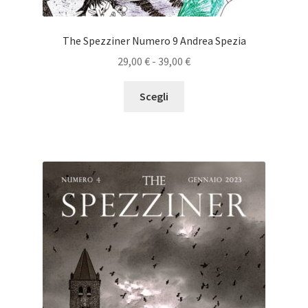
The Spezziner Numero 9 Andrea Spezia
Fascia
29,00
€
-
39,00
€
di
Questo
prezzo:
Scegli
prodotto
da
ha
29,00 €
più
a
varianti.
39,00 €
Le
opzioni
possono
essere
scelte
nella
pagina
del