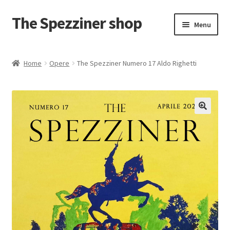
The Spezziner shop
Vai
Vai
Menu
alla
al
navigazione
contenuto
Home
Home
Opere
The Spezziner Numero 17 Aldo Righetti
Carrello
Il mio account
Pagamento
Privacy Policy
Shop
Termini e condizioni – Politica di rimborso e reso