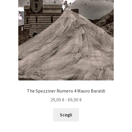
prodotto
The Spezziner Numero 4 Mauro Baraldi
Fascia
29,00
€
-
69,00
€
di
Questo
prezzo:
Scegli
prodotto
da
ha
29,00 €