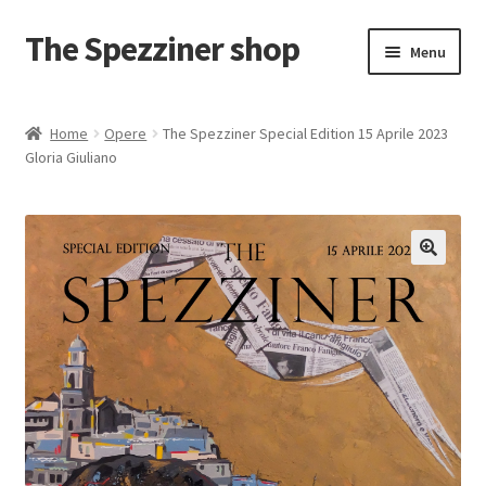
The Spezziner shop
Vai
Vai
Menu
alla
al
navigazione
contenuto
Home
Home
Opere
The Spezziner Special Edition 15 Aprile 2023
Gloria Giuliano
Carrello
Il mio account
Pagamento
Privacy Policy
Shop
Termini e condizioni – Politica di rimborso e reso