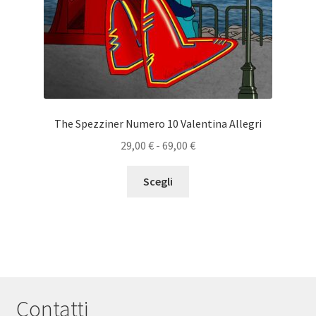
The Spezziner Numero 10 Valentina Allegri
Fascia
29,00
€
-
69,00
€
di
Questo
prezzo:
Scegli
prodotto
da
ha
29,00 €
più
a
varianti.
69,00 €
Le
opzioni
possono
Contatti
essere