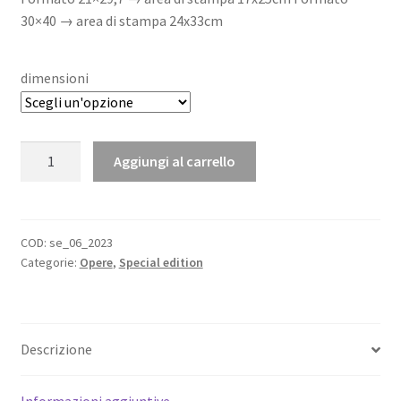
69,00 €
30×40 → area di stampa 24x33cm
dimensioni
The
Aggiungi al carrello
Spezziner
Special
Edition
15
COD:
se_06_2023
Categorie:
Opere
,
Special edition
Aprile
2023
Gloria
Giuliano
Descrizione
quantità