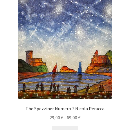
pagina
del
prodotto
The Spezziner Numero 7 Nicola Perucca
Fascia
29,00
€
-
69,00
€
di
Questo