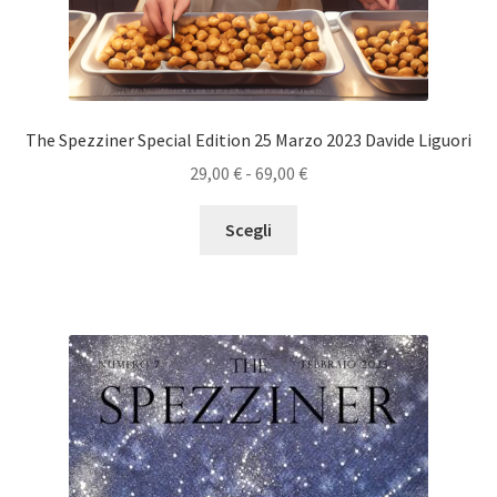
The Spezziner Special Edition 25 Marzo 2023 Davide Liguori
Fascia
29,00
€
-
69,00
€
di
Questo
prezzo:
Scegli
prodotto
da
ha
29,00 €
più
a
varianti.
69,00 €
Le
opzioni
possono
essere
scelte
nella