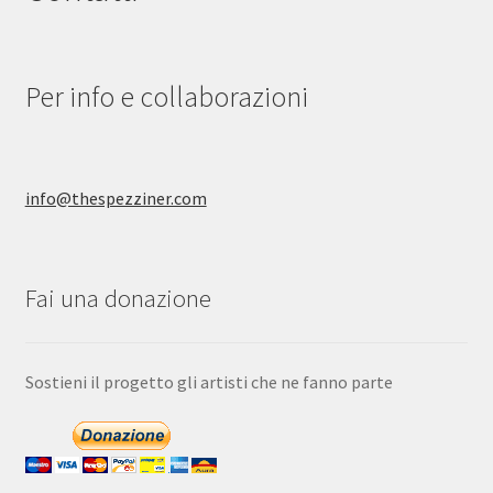
scelte
nella
pagina
Per info e collaborazioni
del
prodotto
info@thespezziner.com
Fai una donazione
Sostieni il progetto gli artisti che ne fanno parte