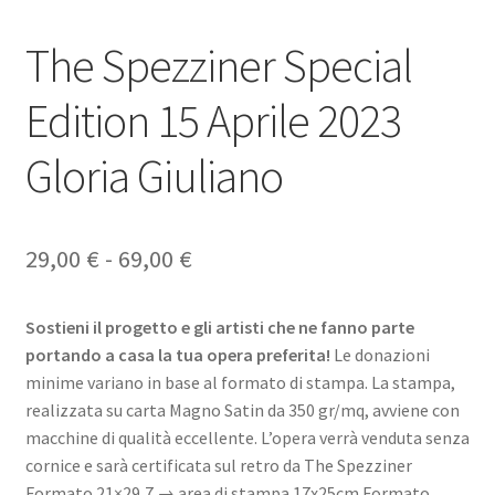
The Spezziner Special
Edition 15 Aprile 2023
Gloria Giuliano
Fascia
29,00
€
-
69,00
€
di
Sostieni il progetto e gli artisti che ne fanno parte
prezzo:
portando a casa la tua opera preferita!
Le donazioni
da
minime variano in base al formato di stampa. La stampa,
realizzata su carta Magno Satin da 350 gr/mq, avviene con
29,00 €
macchine di qualità eccellente. L’opera verrà venduta senza
a
cornice e sarà certificata sul retro da The Spezziner
Formato 21×29,7 → area di stampa 17x25cm Formato