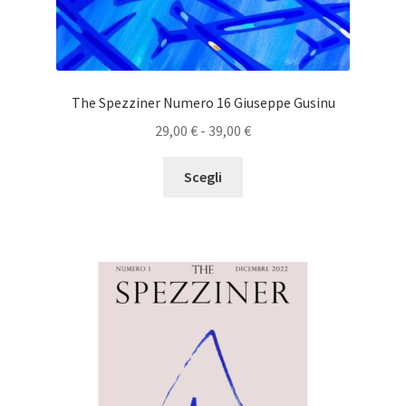
The Spezziner Numero 16 Giuseppe Gusinu
Fascia
29,00
€
-
39,00
€
di
Questo
prezzo:
Scegli
prodotto
da
ha
29,00 €
più
a
varianti.
39,00 €
Le
opzioni
possono
essere
scelte
nella