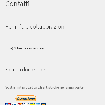
Contatti
essere
scelte
nella
pagina
Per info e collaborazioni
del
prodotto
info@thespezziner.com
Fai una donazione
Sostieni il progetto gli artisti che ne fanno parte