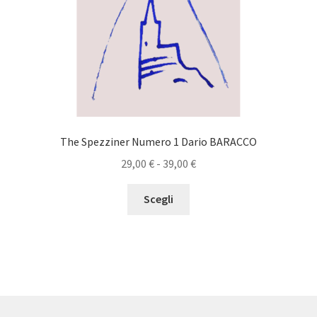
pagina
del
prodotto
The Spezziner Numero 1 Dario BARACCO
Fascia
29,00
€
-
39,00
€
di
Questo
prezzo:
Scegli
prodotto
da
ha
29,00 €
più
a
varianti.
39,00 €
Le
opzioni
possono