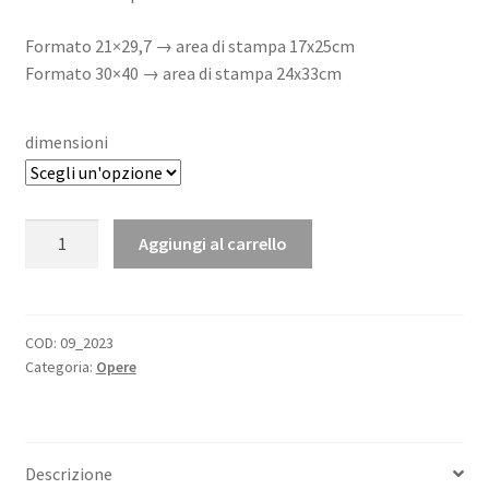
Formato 21×29,7 → area di stampa 17x25cm
Formato 30×40 → area di stampa 24x33cm
dimensioni
The
Aggiungi al carrello
Spezziner
Numero
9
Andrea
COD:
09_2023
Categoria:
Opere
Spezia
quantità
Descrizione