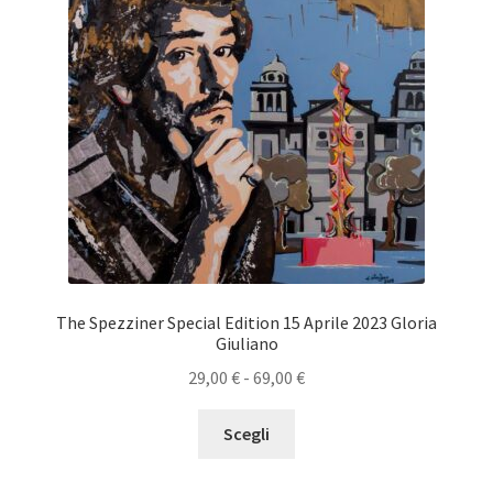
The Spezziner Special Edition 15 Aprile 2023 Gloria
Giuliano
Fascia
29,00
€
-
69,00
€
di
Questo
prezzo:
Scegli
prodotto
da
ha
29,00 €