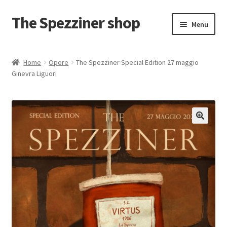
The Spezziner shop
Vai
Vai
Menu
alla
al
navigazione
contenuto
Home
Home
Opere
The Spezziner Special Edition 27 maggio
Ginevra Liguori
Carrello
Il mio account
Pagamento
Privacy Policy
Shop
Termini e condizioni – Politica di rimborso e reso