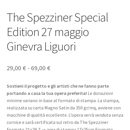
The Spezziner Special
Edition 27 maggio
Ginevra Liguori
Fascia
29,00
€
-
69,00
€
di
Sostieni il progetto e gli artisti che ne fanno parte
prezzo:
portando a casa la tua opera preferita!
Le donazioni
da
minime variano in base al formato di stampa. La stampa,
realizzata su carta Magno Satin da 350 gr/mq, avviene con
29,00 €
macchine di qualità eccellente. L’opera verrà venduta senza
a
cornice e sarà certificata sul retro da The Spezziner
Formato 21×29,7 → area di stampa 17x25cm Formato