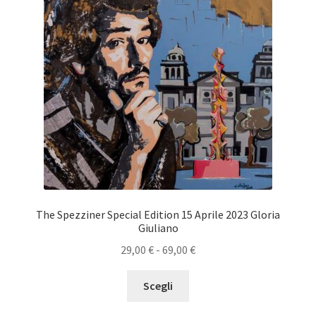
prodotto
The Spezziner Special Edition 15 Aprile 2023 Gloria
Giuliano
Fascia
29,00
€
-
69,00
€
di
Questo
prezzo:
Scegli
prodotto
da
ha