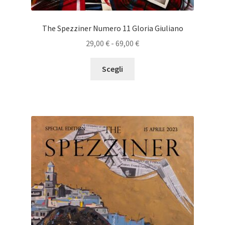
The Spezziner Numero 11 Gloria Giuliano
Fascia
29,00
€
-
69,00
€
di
Questo
prezzo:
Scegli
prodotto
da
ha
29,00 €
più
a
varianti.
69,00 €
Le
opzioni
possono
essere
scelte
nella
pagina
del