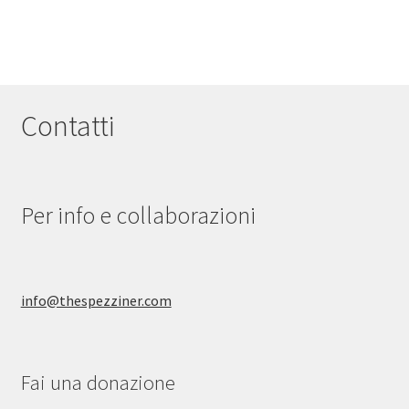
29,00 €
più
a
varianti.
69,00 €
Le
opzioni
possono
Contatti
essere
scelte
nella
pagina
Per info e collaborazioni
del
prodotto
info@thespezziner.com
Fai una donazione