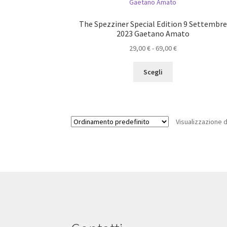
The Spezziner Special Edition 9 Settembre
2023 Gaetano Amato
Fascia
29,00
€
-
69,00
€
di
Questo
prezzo:
Scegli
prodotto
da
ha
29,00 €
più
a
varianti.
69,00 €
Visualizzazione di
Le
opzioni
possono
essere
scelte
nella
pagina
del
prodotto