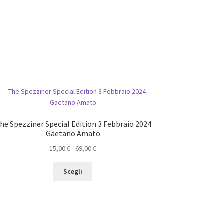
he Spezziner Special Edition 3 Febbraio 2024
Gaetano Amato
Fascia
15,00
€
-
69,00
€
di
Questo
prezzo:
Scegli
prodotto
da
ha
15,00 €
più
a
varianti.
69,00 €
Le