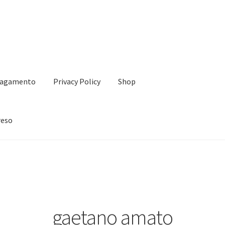
agamento
Privacy Policy
Shop
reso
vacy Policy
Shop
Termini e condizioni – Politica di rimborso e reso
gaetano amato