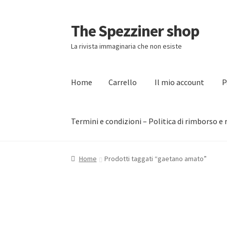
The Spezziner shop
Vai
Vai
alla
al
La rivista immaginaria che non esiste
navigazione
contenuto
Home
Carrello
Il mio account
P
Termini e condizioni – Politica di rimborso e 
Home
Carrello
Il mio account
Pagamento
Pri
Home
Prodotti taggati “gaetano amato”