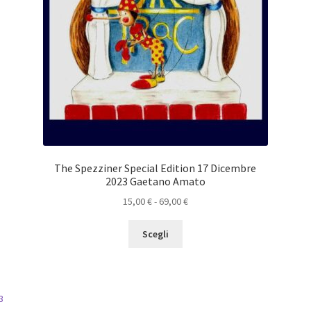
The Spezziner Special Edition 17 Dicembre
2023 Gaetano Amato
Fascia
15,00
€
-
69,00
€
di
Questo
prezzo:
Scegli
prodotto
da
ha
15,00 €
più
a
varianti.
69,00 €
Le