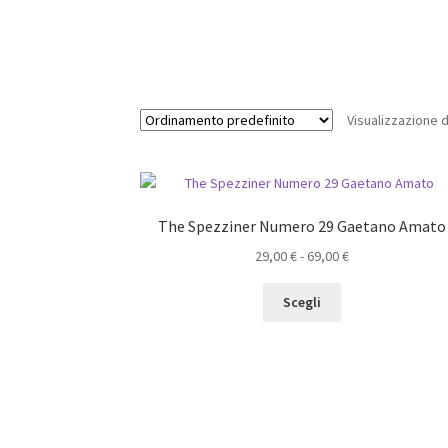
Visualizzazione di
The Spezziner Numero 29 Gaetano Amato
Fascia
29,00
€
-
69,00
€
di
Questo
prezzo:
Scegli
prodotto
da
ha
29,00 €
più
a
varianti.
69,00 €
Le
opzioni
possono