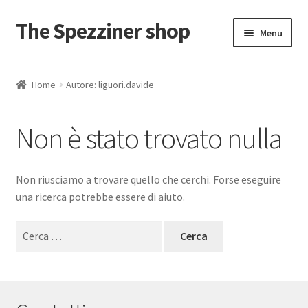
The Spezziner shop
Vai
Vai
Menu
alla
al
navigazione
contenuto
Home
Home
Autore: liguori.davide
Carrello
Non è stato trovato nulla
Il mio account
Pagamento
Non riusciamo a trovare quello che cerchi. Forse eseguire
una ricerca potrebbe essere di aiuto.
Privacy Policy
Ricerca
per:
Shop
Termini e condizioni – Politica di rimborso e reso